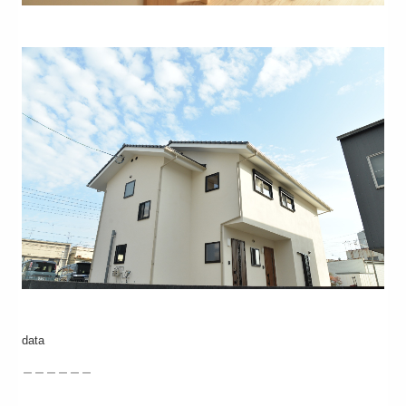
data
＿＿＿＿＿＿