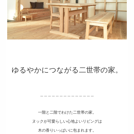
家づくりの流れ
宿泊体験モデルハウス
「空気がうまい家」展示場
お客様の声
自然素材と、暮らす人。
ゆるやかにつながる二世帯の家。
自然素材と、暮らすにあたり。
施工事例
＿＿＿＿＿＿＿＿＿＿＿＿＿＿
お役立ち情報
あさひ、日々のこと。
一階と二階でわけた
二世帯の家。
ヌックが可愛らしい心地よいリビングは
現場ブログ
木の香りいっぱいに包まれます。