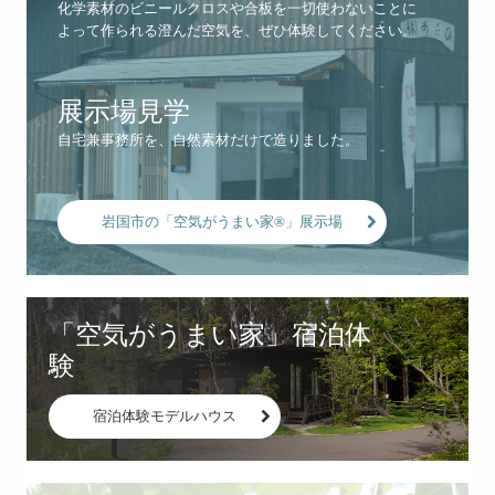
化学素材のビニールクロスや合板を一切使わないことに
よって作られる澄んだ空気を、ぜひ体験してください。
展示場見学
自宅兼事務所を、自然素材だけで造りました。
岩国市の「空気がうまい家®」展示場
「空気がうまい家」宿泊体
験
宿泊体験モデルハウス