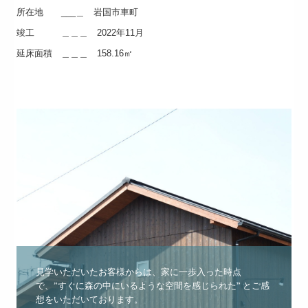
所在地 ___＿ 岩国市車町
竣工 ＿＿＿ 2022年11月
延床面積 ＿＿＿ 158.16㎡
見学いただいたお客様からは、家に一歩入った時点
で、”すぐに森の中にいるような空間を感じられた” とご感
想をいただいております。
