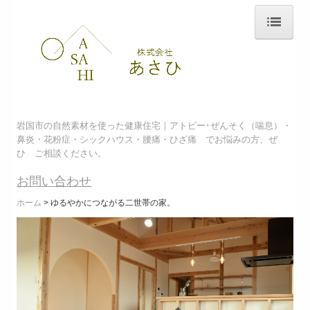
ホーム
あさひの家づくり
自然素材へのこだわり
岩国市の自然素材を使った健康住宅｜
アトピー･ぜんそく（喘息）・
鼻炎・花粉症・シックハウス・腰痛・ひざ痛 でお悩みの方、ぜ
清活畳
ひ ご相談ください。
幻の漆喰
お問い合わせ
/
ホーム
ゆるやかにつながる二世帯の家。
音響熟成木材
一体型太陽光発電
ZEH
イベント・見学会