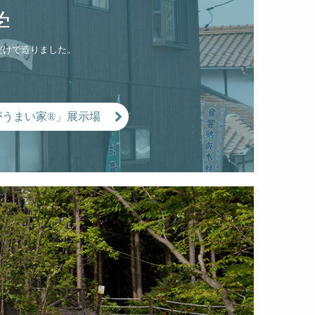
学
だけで造りました。
がうまい家®」展示場