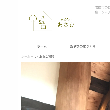
岩国市の
症・シッ
ホーム
あさひの家づくり
ホーム
よくあるご質問
自然素材へのこだわり
清活畳
幻の漆喰
音響熟成木材
一体型太陽光発電
ZEH
家
宿
「
お
自
自