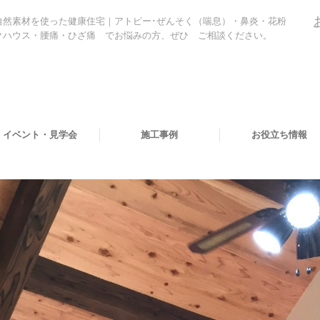
自然素材を使った健康住宅｜
アトピー･ぜんそく（喘息）・鼻炎・花粉
クハウス・腰痛・ひざ痛 でお悩みの方、ぜひ ご相談ください。
イベント・見学会
施工事例
お役立ち情報
づくりの流れ
泊体験モデルハウス
空気がうまい家」展示場
客様の声
然素材と、暮らす人。
然素材と、暮らすにあたり。
あさひ、日々のこと
現場ブログ